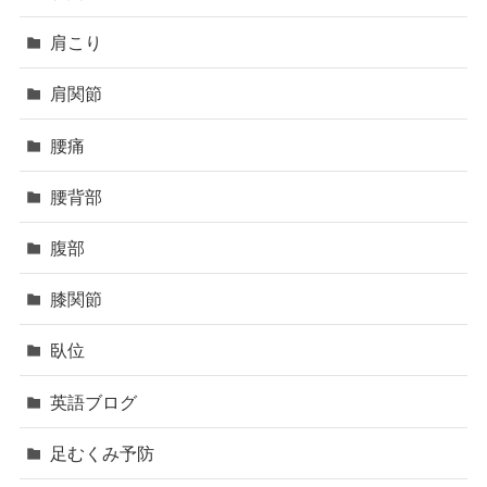
肩こり
肩関節
腰痛
腰背部
腹部
膝関節
臥位
英語ブログ
足むくみ予防