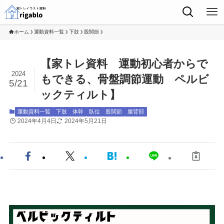
ホーム
運動資料一覧
下肢
股関節
【家トレ資料 運動初心者からで
2024
もできる、骨盤調節運動 ペルビ
5/21
ックティルト】
運動資料一覧
下肢
体幹
臥位
股関節
腰背部
2024年4月4日
2024年5月21日