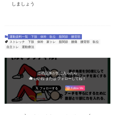
しましょう
運動資料一覧
下肢
体幹
臥位
股関節
腰背部
ストレッチ
下肢
体幹
家トレ
股関節
腰痛
腰背部
臥位
自主トレ
運動療法
この記事が気に入ったら
いいね または フォローしてね！
Follow Me