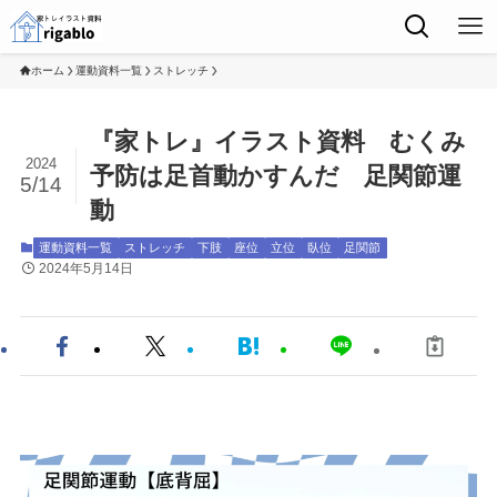
ホーム
運動資料一覧
ストレッチ
『家トレ』イラスト資料 むくみ
2024
予防は足首動かすんだ 足関節運
5/14
動
運動資料一覧
ストレッチ
下肢
座位
立位
臥位
足関節
2024年5月14日