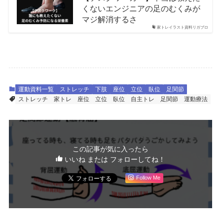
くないエンジニアの足のむくみが
マジ解消するさ
家トレイラスト資料リガブロ
運動資料一覧
ストレッチ
下肢
座位
立位
臥位
足関節
ストレッチ
家トレ
座位
立位
臥位
自主トレ
足関節
運動療法
この記事が気に入ったら
いいね または フォローしてね！
Follow Me