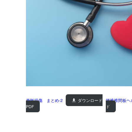
脊髄損傷 まとめ-2
ダウンロード
腰椎椎間板ヘ
PDF
ド