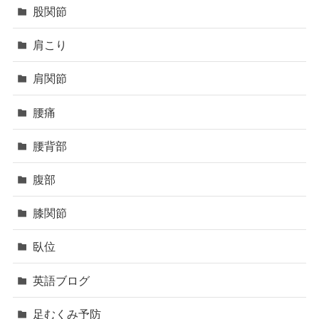
股関節
肩こり
肩関節
腰痛
腰背部
腹部
膝関節
臥位
英語ブログ
足むくみ予防