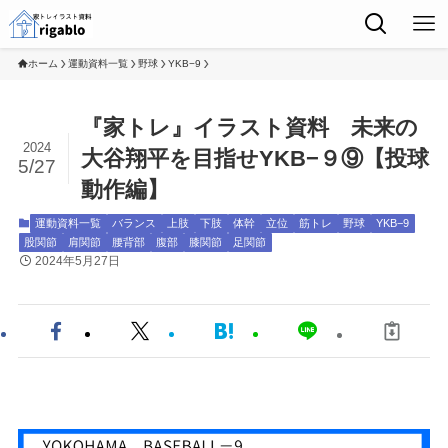
ホーム
運動資料一覧
野球
YKB−9
『家トレ』イラスト資料 未来の
2024
大谷翔平を目指せYKB−９⑨【投球
5/27
動作編】
運動資料一覧
バランス
上肢
下肢
体幹
立位
筋トレ
野球
YKB−9
股関節
肩関節
腰背部
腹部
膝関節
足関節
2024年5月27日