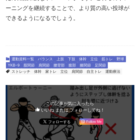
ーニングを継続することで、より質の高い投球が
できるようになるでしょう。
運動資料一覧
バランス
上肢
下肢
体幹
立位
筋トレ
野球
YKB−9
股関節
肩関節
腰背部
腹部
膝関節
足関節
ストレッチ
体幹
家トレ
立位
肩関節
自主トレ
運動療法
この記事が気に入ったら
いいね または フォローしてね！
Follow Me