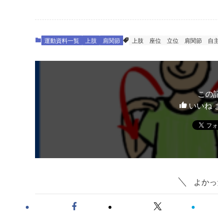
運動資料一覧
上肢
肩関節
上肢
座位
立位
肩関節
自
この
いいね 
よかっ