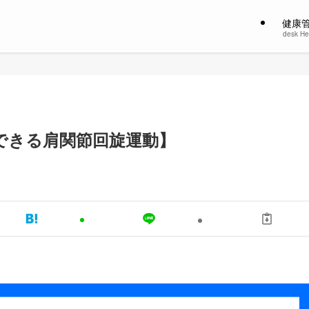
健康
desk He
できる肩関節回旋運動】