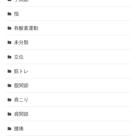
指
有酸素運動
未分類
立位
筋トレ
股関節
肩こり
肩関節
腰痛