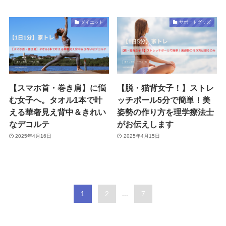
ダイエット
サポートグッズ
【スマホ首・巻き肩】に悩
【脱・猫背女子！】ストレ
む女子へ。タオル1本で叶
ッチポール5分で簡単！美
える華奢見え背中＆きれい
姿勢の作り方を理学療法士
なデコルテ
がお伝えします
2025年4月16日
2025年4月15日
1
2
...
7