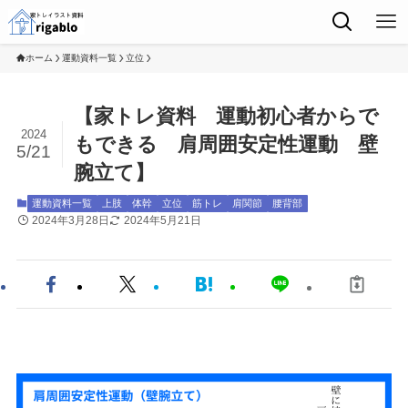
ホーム
運動資料一覧
立位
【家トレ資料 運動初心者からで
2024
もできる 肩周囲安定性運動 壁
5/21
腕立て】
運動資料一覧
上肢
体幹
立位
筋トレ
肩関節
腰背部
2024年3月28日
2024年5月21日