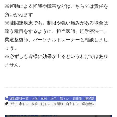
※運動による怪我や障害などはこちらでは責任を
負いかねます
※膝関連疾患でも、制限や強い痛みがある場合は
違う種目をするように、担当医師、理学療法士、
柔道整復師、パーソナルトレーナーと相談しまし
ょう。
※必ずしも皆様に効果が出るというわけではあり
ません。
運動資料一覧
上肢
体幹
立位
筋トレ
肩関節
腰背部
上肢
家トレ
立位
筋トレ
肩関節
自主トレ
運動療法