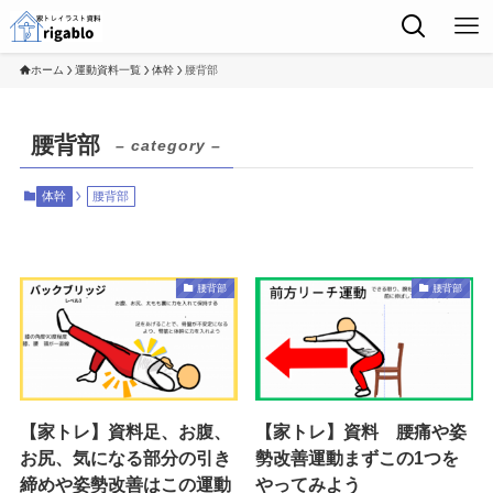
ホーム
運動資料一覧
体幹
腰背部
腰背部
– category –
体幹
腰背部
腰背部
腰背部
【家トレ】資料足、お腹、
【家トレ】資料 腰痛や姿
お尻、気になる部分の引き
勢改善運動まずこの1つを
締めや姿勢改善はこの運動
やってみよう